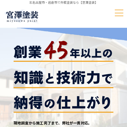
北名古屋市・岩倉市で外壁塗装なら【宮澤塗装】
初めての方
外壁・屋根塗装
施工事例
お客様の声
よくある質問
外壁・屋根塗装
会社概要
内装工事
その他
お問い合わせ
現地調査から施工完了まで、弊社が一貫対応。